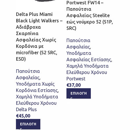
Portwest FW14 –
Portw
Παπούτσια
FW46 
Delta Plus Miami
Ασφαλείας Steelite
Παπο
Black Light Walkers –
εώς νούμερο 52 (S1P,
Ασφαλ
Αδιάβροχα
SRC)
Brogu
Σκαρπίνια
στυλ 
Ασφαλείας Χωρίς
Παπούτσια
ποιότ
Κορδόνια με
Ασφαλείας
,
(S1P, 
microfiber (S2 SRC,
Υποδήματα
ESD)
Ασφαλείας Εστίασης
,
Ασφαλ
Χαμηλά Υποδήματα
Νοσηλ
Παπούτσια
Ελεύθερου Χρόνου
Παπο
Ασφαλείας
,
Portwest
Ασφαλ
Υποδήματα Χωρίς
€
37,00
Υποδ
Κορδόνια Εστίασης
,
Ασφαλ
ΕΠΙΛΟΓΉ
Χαμηλά Υποδήματα
Υποδή
Ελεύθερου Χρόνου
Σώμα
Delta Plus
Portw
€
45,00
€
95,0
ΕΠΙΛΟΓΉ
ΕΠΙ