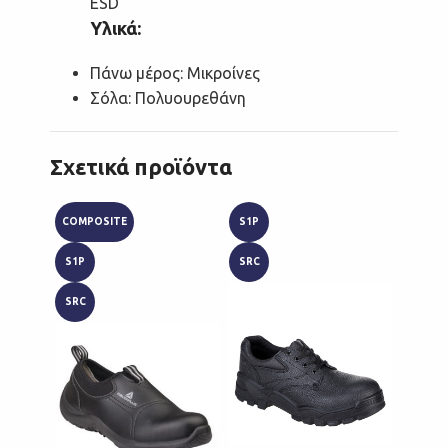
ESD
Υλικά:
Πάνω μέρος: Μικροίνες
Σόλα: Πολυουρεθάνη
Σχετικά προϊόντα
COMPOSITE
S1P
S1P
S1P
SRC
SRC
SRC