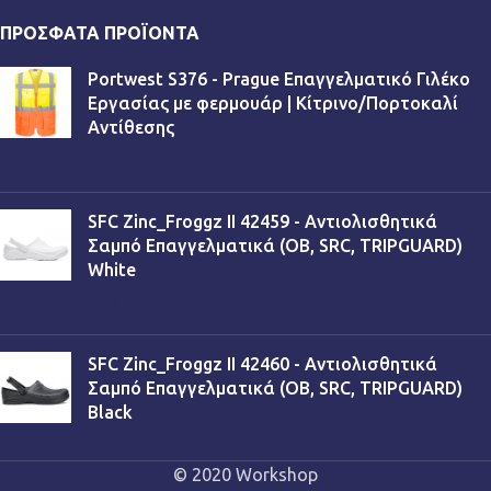
ΠΡΌΣΦΑΤΑ ΠΡΟΪΌΝΤΑ
Portwest S376 - Prague Επαγγελματικό Γιλέκο
Εργασίας με φερμουάρ | Κίτρινο/Πορτοκαλί
Αντίθεσης
€
13,90
SFC Zinc_Froggz II 42459 - Αντιολισθητικά
Σαμπό Επαγγελματικά (OB, SRC, TRIPGUARD)
White
€
53,90
SFC Zinc_Froggz II 42460 - Αντιολισθητικά
Σαμπό Επαγγελματικά (OB, SRC, TRIPGUARD)
Black
€
53,90
© 2020 Workshop