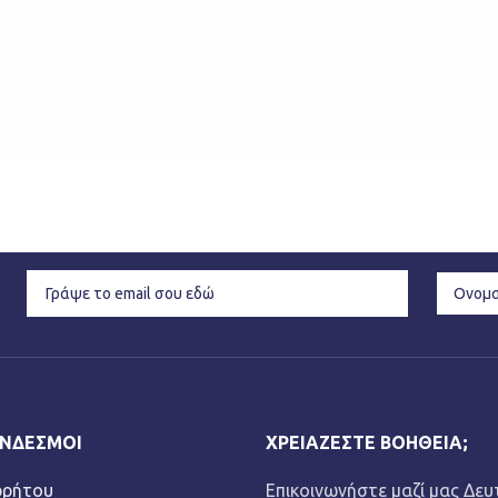
ΎΝΔΕΣΜΟΙ
ΧΡΕΙΆΖΕΣΤΕ ΒΟΉΘΕΙΑ;
ρρήτου
Επικοινωνήστε μαζί μας Δευ