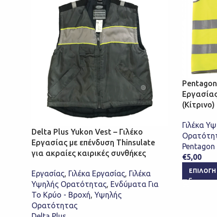
Pentagon
Εργασίας
(Κίτρινο)
Γιλέκα Υ
Delta Plus Yukon Vest – Γιλέκο
Ορατότη
Εργασίας με επένδυση Thinsulate
Pentagon 
για ακραίες καιρικές συνθήκες
€
5,00
ΕΠΙΛΟΓΉ
Εργασίας
,
Γιλέκα Εργασίας
,
Γιλέκα
Υψηλής Ορατότητας
,
Ενδύματα Για
Το Κρύο - Βροχή
,
Υψηλής
Ορατότητας
Delta Plus