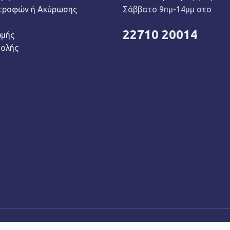
στροφών ή Ακύρωσης
Σάββατο 9πμ-14μμ στο
22710 20014
ωμής
τολής