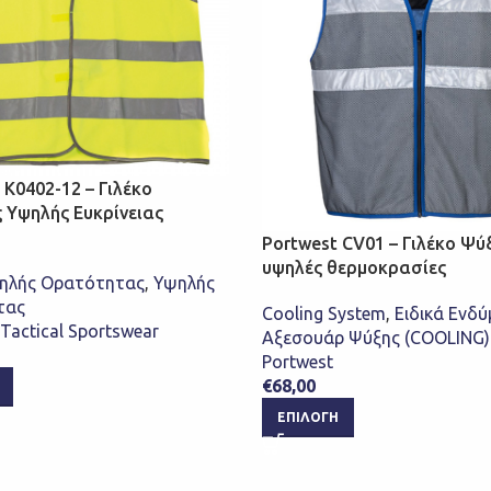
 K0402-12 – Γιλέκο
 Υψηλής Ευκρίνειας
Portwest CV01 – Γιλέκο Ψύ
υψηλές θερμοκρασίες
ψηλής Ορατότητας
,
Υψηλής
τας
Cooling System
,
Ειδικά Ενδ
Tactical Sportswear
Αξεσουάρ Ψύξης (COOLING)
Portwest
€
68,00
ΕΠΙΛΟΓΉ