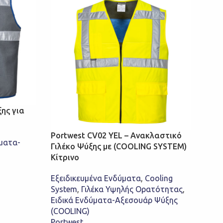
ξης για
Port
(CO
Portwest CV02 YEL – Ανακλαστικό
ύματα-
Cool
Γιλέκο Ψύξης με (COOLING SYSTEM)
Αξεσ
Κίτρινο
Port
€
7,0
Εξειδικευμένα Ενδύματα
,
Cooling
System
,
Γιλέκα Υψηλής Ορατότητας
,
ΕΠ
Ειδικά Ενδύματα-Αξεσουάρ Ψύξης
(COOLING)
Portwest