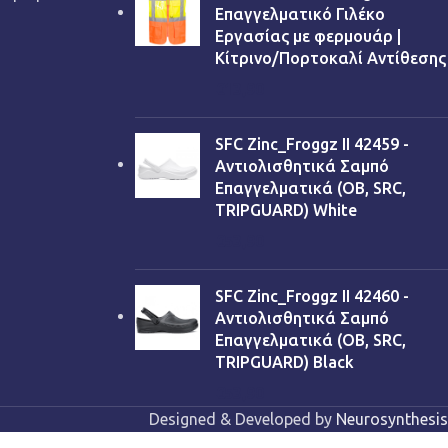
Επαγγελματικό Γιλέκο
Εργασίας με φερμουάρ |
Κίτρινο/Πορτοκαλί Αντίθεσης
€
13,90
SFC Zinc_Froggz II 42459 -
Αντιολισθητικά Σαμπό
Επαγγελματικά (OB, SRC,
TRIPGUARD) White
€
53,90
SFC Zinc_Froggz II 42460 -
Αντιολισθητικά Σαμπό
Επαγγελματικά (OB, SRC,
TRIPGUARD) Black
€
53,90
Designed & Developed by
Neurosynthesis