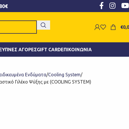
80€
€
0,
ΞΥΠΝΕΣ ΑΓΟΡΈΣ
GIFT CARD
ΕΠΙΚΟΙΝΩΝΊΑ
ειδικευμένα Ενδύματα
Cooling System
αστικό Γιλέκο Ψύξης με (COOLING SYSTEM)