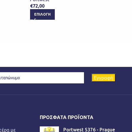
€
72,00
ΕΠΙΛΟΓΉ
ΠΡΌΣΦΑΤΑ ΠΡΟΪΌΝΤΑ
Portwest S376 - Prague
τέρα με