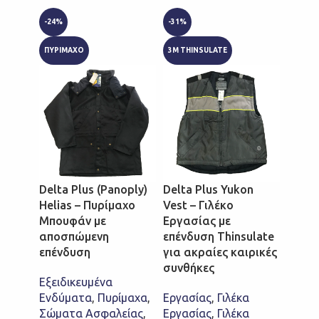
-24%
-31%
ΠΥΡΙΜΑΧΟ
3M THINSULATE
Penta
Γιλέκ
Υψηλή
(Κίτρι
Delta Plus (Panoply)
Delta Plus Yukon
Helias – Πυρίμαχο
Vest – Γιλέκο
Γιλέκ
Μπουφάν με
Εργασίας με
Ορατ
αποσπώμενη
επένδυση Thinsulate
Ορατ
επένδυση
για ακραίες καιρικές
Penta
συνθήκες
Sport
Εξειδικευμένα
€
5,00
Ενδύματα
,
Πυρίμαχα
,
Εργασίας
,
Γιλέκα
ΕΠΙ
Σώματα Ασφαλείας
,
Εργασίας
,
Γιλέκα