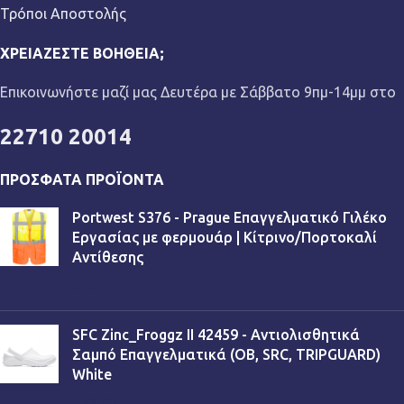
Τρόποι Αποστολής
ΧΡΕΙΆΖΕΣΤΕ ΒΟΉΘΕΙΑ;
Επικοινωνήστε μαζί μας Δευτέρα με Σάββατο 9πμ-14μμ στο
22710 20014
ΠΡΌΣΦΑΤΑ ΠΡΟΪΌΝΤΑ
Portwest S376 - Prague Επαγγελματικό Γιλέκο
Εργασίας με φερμουάρ | Κίτρινο/Πορτοκαλί
Αντίθεσης
€
13,90
SFC Zinc_Froggz II 42459 - Αντιολισθητικά
Σαμπό Επαγγελματικά (OB, SRC, TRIPGUARD)
White
€
53,90