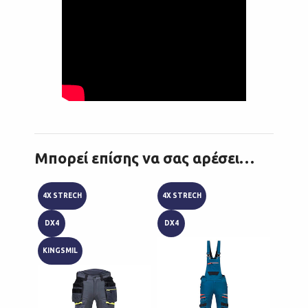
Μπορεί επίσης να σας αρέσει…
4X STRECH
4X STRECH
4X STR
DX4
DX4
DX4
KINGSMIL
KINGS