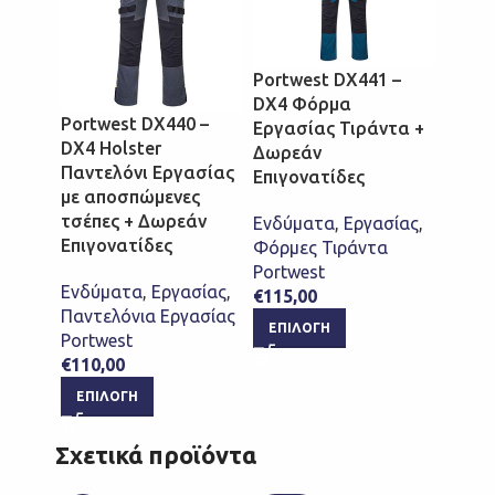
Portwest DX441 –
DX4 Φόρμα
Portwest DX440 –
Portw
Εργασίας Τιράντα +
DX4 Holster
DX4 Ε
Δωρεάν
Παντελόνι Εργασίας
Παντε
Επιγονατίδες
με αποσπώμενες
+ Δω
τσέπες + Δωρεάν
Επιγο
Ενδύματα
,
Εργασίας
,
Επιγονατίδες
Φόρμες Τιράντα
Ενδύ
Portwest
Ενδύματα
,
Εργασίας
,
Παντε
€
115,00
Παντελόνια Εργασίας
Portw
ΕΠΙΛΟΓΉ
Portwest
€
98,0
€
110,00
ΕΠΙ
ΕΠΙΛΟΓΉ
Σχετικά προϊόντα