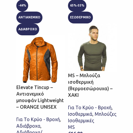
-44%
65%-35%
FLEECE
ANTIANEMIKO
ΕΣΩΘΕΡΜΙΚΟ
ΑΔΙΑΒΡΟΧΟ
Penta
Καπέλ
MS – Μπλούζα
Penta
ισοθερμική
Black
Elevate Tincup –
(θερμοεσώρουχα) –
Αντιανεμικό
ΧΑΚΙ
Για Τ
μπουφάν Lightweight
Αξεσο
– ORANGE UNISEX
Για Το Κρύο - Βροχή
,
Κρύο 
Ισοθερμικά
,
Μπλούζες
Καπέλ
Για Το Κρύο - Βροχή
,
Ισοθερμικές
το Κρ
Αδιάβροχα
,
MS
Penta
Αδιάβροχα/