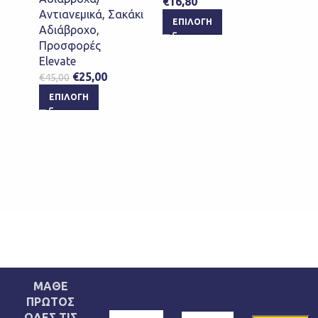
€
16,80
Sport
Αντιανεμικά
,
Σακάκι
€
12,0
ΕΠΙΛΟΓΉ
Αδιάβροχο
,
ΕΠΙ
Προσφορές
Elevate
€
25,00
€
45,00
ΕΠΙΛΟΓΉ
ΜΑΘΕ
ΠΡΩΤΟΣ
ΟΛΕΣ ΤΙΣ