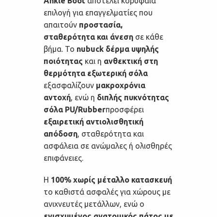
Ankle Boot
αποτελεί κορυφαία
επιλογή για επαγγελματίες που
απαιτούν
προστασία,
σταθερότητα και άνεση
σε κάθε
βήμα. Το
nubuck δέρμα υψηλής
ποιότητας
και η
ανθεκτική στη
θερμότητα εξωτερική σόλα
εξασφαλίζουν
μακροχρόνια
αντοχή
, ενώ η
διπλής πυκνότητας
σόλα PU/Rubber
προσφέρει
εξαιρετική αντιολισθητική
απόδοση
, σταθερότητα και
ασφάλεια σε ανώμαλες ή ολισθηρές
επιφάνειες.
Η
100% χωρίς μέταλλο κατασκευή
το καθιστά ασφαλές για χώρους με
ανιχνευτές μετάλλων, ενώ ο
ενισχυμένος ανατομικός πάτος με