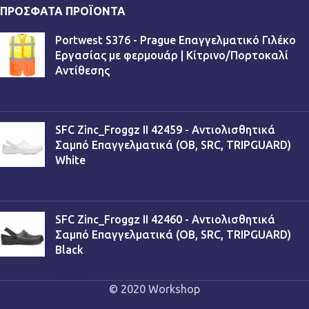
ΠΡΌΣΦΑΤΑ ΠΡΟΪΌΝΤΑ
Portwest S376 - Prague Επαγγελματικό Γιλέκο
Εργασίας με φερμουάρ | Κίτρινο/Πορτοκαλί
Αντίθεσης
€
13,90
SFC Zinc_Froggz II 42459 - Αντιολισθητικά
Σαμπό Επαγγελματικά (OB, SRC, TRIPGUARD)
White
€
53,90
SFC Zinc_Froggz II 42460 - Αντιολισθητικά
Σαμπό Επαγγελματικά (OB, SRC, TRIPGUARD)
Black
€
53,90
© 2020 Workshop