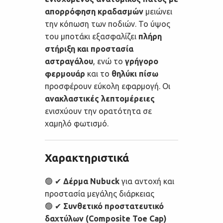
απορρόφηση κραδασμών
μειώνει
την κόπωση των ποδιών. Το ύψος
του μποτάκι εξασφαλίζει
πλήρη
στήριξη και προστασία
αστραγάλου
, ενώ το
γρήγορο
φερμουάρ
και το
θηλύκι πίσω
προσφέρουν εύκολη εφαρμογή. Οι
ανακλαστικές λεπτομέρειες
ενισχύουν την ορατότητα σε
χαμηλό φωτισμό.
Χαρακτηριστικά
🟢 ✔
Δέρμα Nubuck
για αντοχή και
προστασία μεγάλης διάρκειας
🟢 ✔
Συνθετικό προστατευτικό
δαχτύλων (Composite Toe Cap)