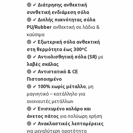
🟢 ✔
Διάτρησης ανθεκτική
συνθετική ενδιάμεση σόλα
🟢 ✔
Διπλής πυκνότητας σόλα
PU/Rubber
ανθεκτική σε λάδια &
καύσιμα
🟢 ✔
Εξωτερική σόλα ανθεκτική
στη θερμότητα έως 300ºC
🟢 ✔
Αντιολισθητική σόλα (SR)
με
λαβές σκάλας
🟢 ✔
Αντιστατικό & CE
Πιστοποιημένο
🟢 ✔
100% χωρίς μέταλλο
, μη
μαγνητικό – κατάλληλο για
ανιχνευτές μετάλλων
🟢 ✔
Ενισχυμένο κολάρο και
άνετος πάτος
για πολύωρη χρήση
🟢 ✔
Ανακλαστικές λεπτομέρειες
για μεγαλύτερη ορατότητα