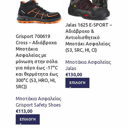
Portw
Boot 
Jalas 1625 E-SPORT –
Μπότ
Αδιάβροχο &
με Αδ
Grisport 700619
Αντιολισθητικό
Μεμβ
Cross – Αδιάβροχα
Μποτάκι Ασφαλείας
Compo
Μποτάκια
(S3, SRC, HI, CI)
WR, H
Ασφαλείας με
μόνωση στην σόλα
Μποτάκια Ασφαλείας
Μποτά
για πάγο έως -17°C
Jalas
Μποτά
και θερμότητα έως
€
130,00
Χρόν
300°C (S3, HRO, HI,
Portw
ΕΠΙΛΟΓΉ
SRC))
€
145,
ΕΠΙ
Μποτάκια Ασφαλείας
Grisport Safety Shoes
€
113,00
ΕΠΙΛΟΓΉ