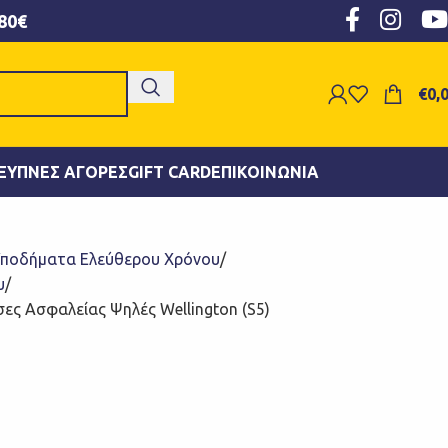
80€
€
0,
ΞΥΠΝΕΣ ΑΓΟΡΈΣ
GIFT CARD
ΕΠΙΚΟΙΝΩΝΊΑ
ποδήματα Ελεύθερου Χρόνου
υ
ες Ασφαλείας Ψηλές Wellington (S5)