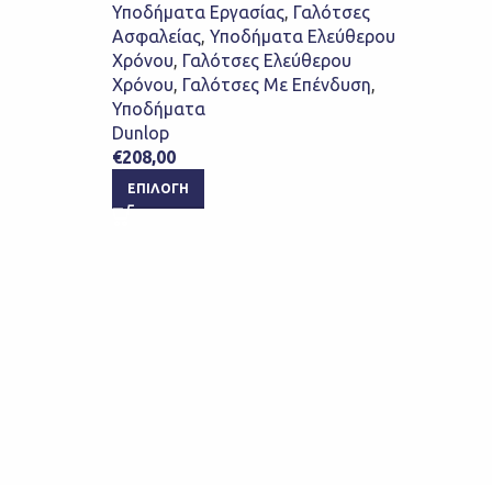
Υποδήματα Εργασίας
,
Γαλότσες
Ασφαλείας
,
Υποδήματα Ελεύθερου
Dunl
Χρόνου
,
Γαλότσες Ελεύθερου
Αντι
Χρόνου
,
Γαλότσες Με Επένδυση
,
Ασφ
Υποδήματα
θερμ
Dunlop
τεχν
€
208,00
SRC)
ΕΠΙΛΟΓΉ
Γαλό
Ελεύ
Ελεύ
Επέ
Dunl
€
137
ΕΠ