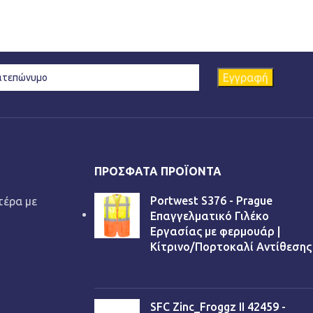
ΠΡΌΣΦΑΤΑ ΠΡΟΪΌΝΤΑ
Portwest S376 - Prague
τέρα με
Επαγγελματικό Γιλέκο
Εργασίας με φερμουάρ |
Κίτρινο/Πορτοκαλί Αντίθεσης
€
13,90
SFC Zinc_Froggz II 42459 -