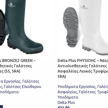
us BRONZE2 GREEN –
Delta Plus PHYSIOHC – Νέε
θητικές Γαλότσες
Αντιολισθητικές Γαλότσες
ς (S5, SRA)
Ασφαλείας Λευκές Τροφίμω
SRA)
α Εργασίας
,
Γαλότσες
ς
,
Γαλότσες Ελεύθερου
Υποδήματα Εργασίας
,
Γαλότ
Υποδήματα
Ασφαλείας
,
Γαλότσες Τροφ
Υποδήματα
Delta Plus
€
21,80