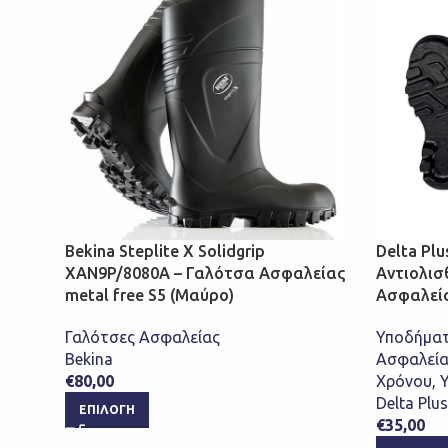
Bekina Steplite X Solidgrip
Delta Pl
XAN9P/8080A – Γαλότσα Ασφαλείας
Αντιολισ
metal free S5 (Μαύρο)
Ασφαλεία
Γαλότσες Ασφαλείας
Υποδήματ
Bekina
Ασφαλεία
€
80,00
Χρόνου
,
Delta Plus
ΕΠΙΛΟΓΉ
€
35,00