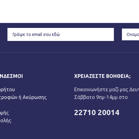
ΎΝΔΕΣΜΟΙ
ΧΡΕΙΆΖΕΣΤΕ ΒΟΉΘΕΙΑ;
ρρήτου
Επικοινωνήστε μαζί μας Δευ
στροφών ή Ακύρωσης
Σάββατο 9πμ-14μμ στο
22710 20014
ωμής
τολής