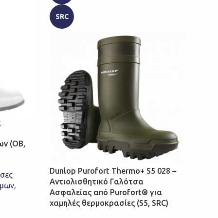
SRC
FO
PU
S4
SR
ς
ν (OB,
Dunlop Purofort Thermo+ S5 028 –
σες
Αντιολισθητικό Γαλότσα
ίμων
,
Ασφαλείας από Purofort® για
χαμηλές θερμοκρασίες (S5, SRC)