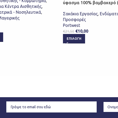
ισθητικής - Κομμωτήρια
,
ύφασμα 100% βαμβακερό (
ια Κέντρα Αισθητικής
,
ατρικά - Νοσηλευτικά
,
Σακάκια Εργασίας
,
Ενδύματ
Μαγειρικής
Προσφορές
Portwest
€
10,00
€
21,50
ΕΠΙΛΟΓΉ