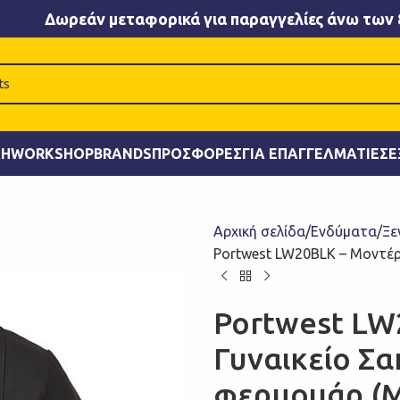
Δωρεάν μεταφορικά για παραγγελίες άνω των 
ΚΉ
WORKSHOP
BRANDS
ΠΡΟΣΦΟΡΈΣ
ΓΙΑ ΕΠΑΓΓΕΛΜΑΤΊΕΣ
Ε
Αρχική σελίδα
Ενδύματα
Ξε
Portwest LW20BLK – Μοντέρ
Portwest LW
Γυναικείο Σα
φερμουάρ (