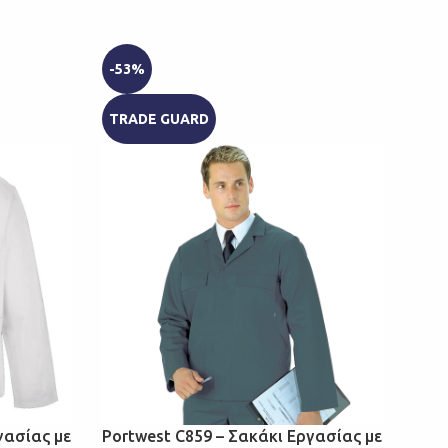
-53%
KIN
TRADE GUARD
Port
κομψ
φερ
γασίας με
Portwest C859 – Σακάκι Εργασίας με