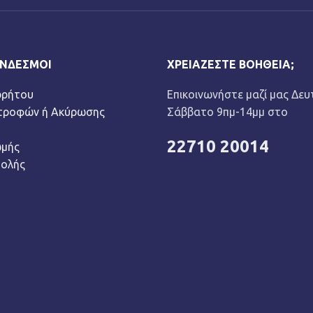
ΎΝΔΕΣΜΟΙ
ΧΡΕΙΆΖΕΣΤΕ ΒΟΉΘΕΙΑ;
ρρήτου
Επικοινωνήστε μαζί μας Δευ
στροφών ή Ακύρωσης
Σάββατο 9πμ-14μμ στο
22710 20014
ωμής
τολής