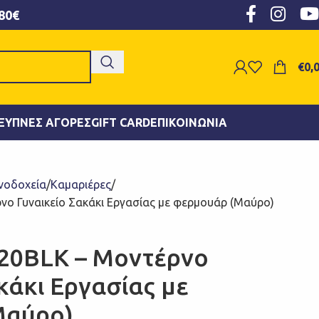
80€
€
0,
ΞΥΠΝΕΣ ΑΓΟΡΈΣ
GIFT CARD
ΕΠΙΚΟΙΝΩΝΊΑ
νοδοχεία
Καμαριέρες
νο Γυναικείο Σακάκι Εργασίας με φερμουάρ (Μαύρο)
20BLK – Μοντέρνο
κάκι Εργασίας με
Μαύρο)