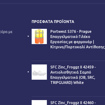
ΠΡΌΣΦΑΤΑ ΠΡΟΪΌΝΤΑ
Portwest S376 - Prague
τέρα με
Επαγγελματικό Γιλέκο
Εργασίας με φερμουάρ |
Κίτρινο/Πορτοκαλί Αντίθεσης
€
13,90
SFC Zinc_Froggz II 42459 -
Αντιολισθητικά Σαμπό
Επαγγελματικά (OB, SRC,
TRIPGUARD) White
€
53,90
SFC Zinc_Froggz II 42460 -