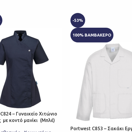
L
-53%
100% ΒΑΜΒΑΚΕΡΟ
 C824 – Γυναικείο Χιτώνιο
 με κοντό μανίκι (Μπλέ)
Portwest C853 – Σακάκι Ερ