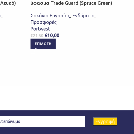
Λευκό)
ύφασμα Trade Guard (Spruce Green)
Καμα
Αισθ
α
,
Σακάκια Εργασίας
,
Ενδύματα
,
€
28,
Προσφορές
Portwest
ΕΠ
€
10,00
€
21,50
ΕΠΙΛΟΓΉ