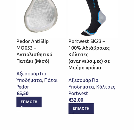
Portw
Κάλτσ
Pedor AntiSlip
Portwest SK23 –
(3άδα
MO053 –
100% Αδιάβροχες
Αντιολισθητικό
Kάλτσες
Αξεσο
Πατάκι (Μισό)
(αναπνεύσιμες) σε
Υποδ
Μαύρο χρώμα
Portw
Αξεσουάρ Για
€
13,8
Υποδήματα
,
Πάτοι
Αξεσουάρ Για
ΕΠΙ
Pedor
Υποδήματα
,
Κάλτσες
€
5,50
Portwest
€
32,00
ΕΠΙΛΟΓΉ
ΕΠΙΛΟΓΉ