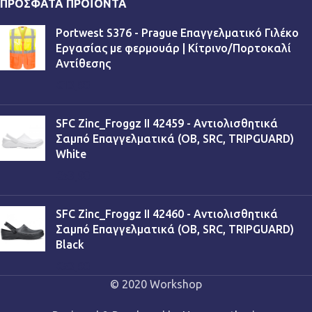
ΠΡΌΣΦΑΤΑ ΠΡΟΪΌΝΤΑ
Portwest S376 - Prague Επαγγελματικό Γιλέκο
Εργασίας με φερμουάρ | Κίτρινο/Πορτοκαλί
Αντίθεσης
€
13,90
SFC Zinc_Froggz II 42459 - Αντιολισθητικά
Σαμπό Επαγγελματικά (OB, SRC, TRIPGUARD)
White
€
53,90
SFC Zinc_Froggz II 42460 - Αντιολισθητικά
Σαμπό Επαγγελματικά (OB, SRC, TRIPGUARD)
Black
€
53,90
© 2020 Workshop