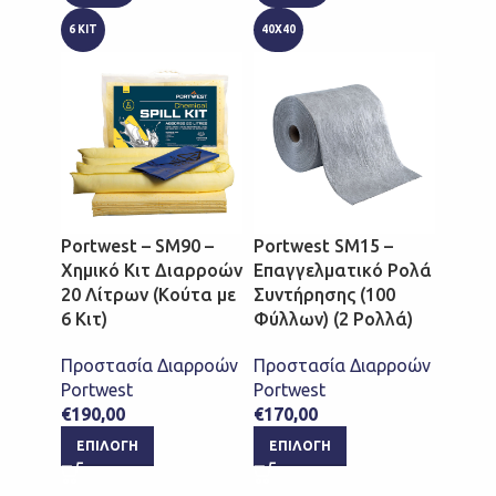
6 ΚΙΤ
40Χ40
Portw
Επαγ
Portwest – SM90 –
Portwest SM15 –
Επισ
Χημικό Κιτ Διαρροών
Επαγγελματικό Ρολά
Συντή
20 Λίτρων (Κούτα με
Συντήρησης (100
200 Φ
6 Κιτ)
Φύλλων) (2 Ρολλά)
Προστ
Προστασία Διαρροών
Προστασία Διαρροών
Portw
Portwest
Portwest
€
130,
€
190,00
€
170,00
ΕΠΙ
ΕΠΙΛΟΓΉ
ΕΠΙΛΟΓΉ