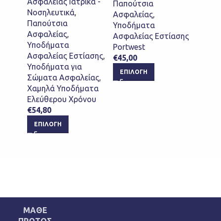
WRU, 
Ασφαλείας Ιατρικά -
Παπούτσια
Νοσηλευτικά
,
Ασφαλείας
,
Παπο
Παπούτσια
Υποδήματα
Ασφαλ
Ασφαλείας
,
Ασφαλείας Εστίασης
Clogs
Υποδήματα
Portwest
Σαμπό
Ασφαλείας Εστίασης
,
€
45,00
Ιατρι
Υποδήματα για
ΕΠΙΛΟΓΉ
Portw
Σώματα Ασφαλείας
,
€
45,0
Χαμηλά Υποδήματα
Ελεύθερου Χρόνου
ΕΠΙ
€
54,80
ΕΠΙΛΟΓΉ
ΜΑΘΕ
ΠΡΩΤΟΣ