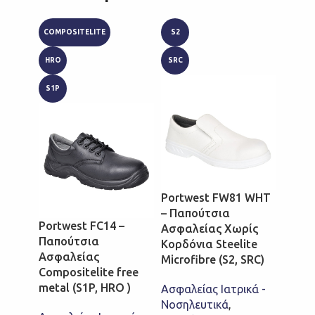
COMPOSITELITE
S2
AE
HRO
SRC
SB
S1P
SRC
WRU
Portwest FW81 WHT
– Παπούτσια
Portwest FC14 –
Ασφαλείας Χωρίς
Παπούτσια
Κορδόνια Steelite
Port
Ασφαλείας
Microfibre (S2, SRC)
– Σαμ
Compositelite free
Steeli
metal (S1P, HRO )
Ασφαλείας Ιατρικά -
Microf
Νοσηλευτικά
,