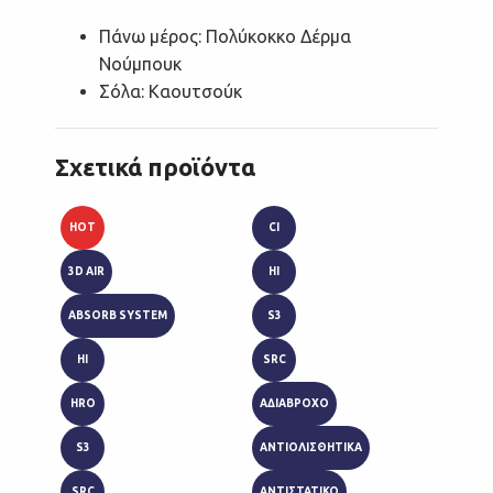
Πάνω μέρος: Πολύκοκκο Δέρμα
Νούμπουκ
Σόλα: Καουτσούκ
Σχετικά προϊόντα
HOT
CI
HRO
3D AIR
HI
SBP
ABSORB SYSTEM
S3
SRA
HI
SRC
HRO
ΑΔΙΑΒΡΟΧΟ
S3
ΑΝΤΙΟΛΙΣΘΗΤΙΚΑ
SRC
ΑΝΤΙΣΤΑΤΙΚΟ