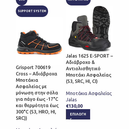
Portw
SUPPORT SYSTEM
Δερμ
Ασφαλ
Welte
σόλα 
Μποτά
Μποτά
Jalas 1625 E-SPORT –
Σώμα
Αδιάβροχο &
Μποτά
Grisport 700619
Αντιολισθητικό
Χρόν
Cross – Αδιάβροχα
Μποτάκι Ασφαλείας
Portw
Μποτάκια
(S3, SRC, HI, CI)
€
65,0
Ασφαλείας με
μόνωση στην σόλα
Μποτάκια Ασφαλείας
ΕΠΙ
για πάγο έως -17°C
Jalas
και θερμότητα έως
€
130,00
300°C (S3, HRO, HI,
ΕΠΙΛΟΓΉ
SRC))