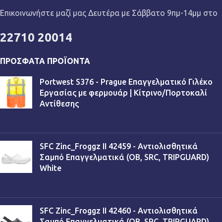
Επικοινωνήστε μαζί μας Δευτέρα με Σάββατο 9πμ-14μμ στο
22710 20014
ΠΡΌΣΦΑΤΑ ΠΡΟΪΌΝΤΑ
Portwest S376 - Prague Επαγγελματικό Γιλέκο
Εργασίας με φερμουάρ | Κίτρινο/Πορτοκαλί
Αντίθεσης
€
13,90
SFC Zinc_Froggz II 42459 - Αντιολισθητικά
Σαμπό Επαγγελματικά (OB, SRC, TRIPGUARD)
White
€
53,90
SFC Zinc_Froggz II 42460 - Αντιολισθητικά
Σαμπό Επαγγελματικά (OB, SRC, TRIPGUARD)