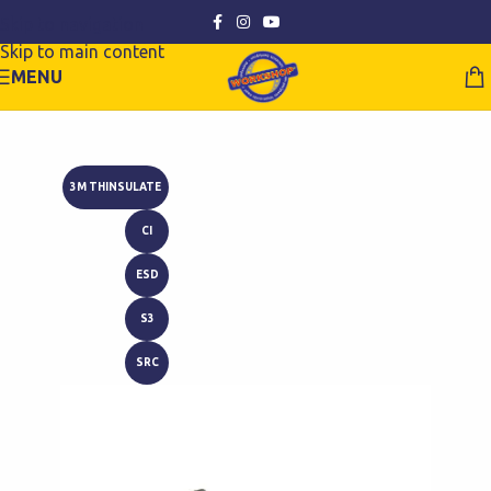
Skip to navigation
Skip to main content
MENU
3M THINSULATE
CI
ESD
S3
SRC