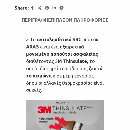
Share:
ΠΕΡΙΓΡΑΦΉ
ΕΠΙΠΛΈΟΝ ΠΛΗΡΟΦΟΡΊΕΣ
> Το
αντιολησθιτικό
SRC
μποτάκι
ARAS
είναι ένα
εξαιρετικά
μονωμένο παπούτσι ασφαλείας
διαθέτοντας 3
M Thinsulate,
το
οποίο διατηρεί τα πόδια σας
ζεστά
το χειμώνα
ή σε μέρη εργασίας
όπου οι αλλαγές θερμοκρασίας είναι
συχνές.