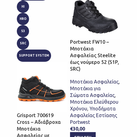
HI
HRO
S3
Portwest FW10 –
SRC
Μποτάκια
Portw
Ασφαλείας Steelite
SUPPORT SYSTEM
Δερμ
έως νούμερο 52 (S1P,
Ασφαλ
SRC)
(SB, 
Μποτάκια Ασφαλείας
,
Μποτά
Μποτάκια για
Μποτά
Σώματα Ασφαλείας
,
Χρόν
Μποτάκια Ελεύθερου
Portw
Χρόνου
,
Υποδήματα
€
85,0
Grisport 700619
Ασφαλείας Εστίασης
Cross – Αδιάβροχα
Portwest
ΕΠΙ
Μποτάκια
€
30,00
Ασφαλείας με