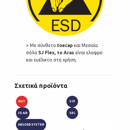
> Με σύνθετο
toecap
και Μεσαία
σόλα
SJ Flex, το Aras
είναι ελαφρύ
και ευέλικτο στη χρήση.
Σχετικά προϊόντα
HOT
S1P
HRO
3D AIR
SRC
SB
ABSORB SYSTEM
SRA