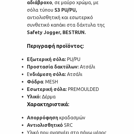
αδιάβροχο
, σε μαύρο χρώμα, με
σόλα τύπου
S3 PU/PU,
αντιολισθητική και εσωτερικό
συνθετικό καπάκι στα δάχτυλα της
Safety Jogger, BESTRUN.
Περιγραφή προϊόντος:
Εξωτερική σόλα:
PU/PU
Προστασία δακτύλων:
Ατσάλι
Ε
νδιάμεση σόλα:
Ατσάλι
Φόδρα
: MESH
Εσωτερική σόλα:
PREMOULDED
Υλικό:
Δέρμα
Χαρακτηριστικά:
Απορρόφηση
κραδασμών
Αντιολισθητικό
SRC
Υλικό που αναπνέει στο πάνω μέρος