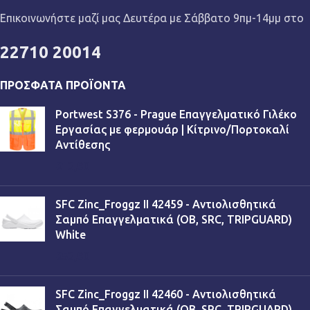
Επικοινωνήστε μαζί μας Δευτέρα με Σάββατο 9πμ-14μμ στο
22710 20014
ΠΡΌΣΦΑΤΑ ΠΡΟΪΌΝΤΑ
Portwest S376 - Prague Επαγγελματικό Γιλέκο
Εργασίας με φερμουάρ | Κίτρινο/Πορτοκαλί
Αντίθεσης
€
13,90
SFC Zinc_Froggz II 42459 - Αντιολισθητικά
Σαμπό Επαγγελματικά (OB, SRC, TRIPGUARD)
White
€
53,90
SFC Zinc_Froggz II 42460 - Αντιολισθητικά
Σαμπό Επαγγελματικά (OB, SRC, TRIPGUARD)