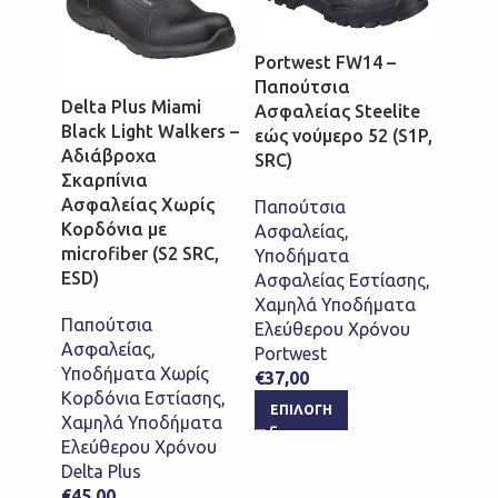
Portwest FW14 –
Port
Παπούτσια
– Παπ
Delta Plus Miami
Ασφαλείας Steelite
Ασφαλ
Black Light Walkers –
εώς νούμερο 52 (S1P,
Microf
Αδιάβροχα
SRC)
Σκαρπίνια
Ασφαλ
Ασφαλείας Χωρίς
Παπούτσια
Νοσηλ
Κορδόνια με
Ασφαλείας
,
Παπο
microfiber (S2 SRC,
Υποδήματα
Ασφαλ
ESD)
Ασφαλείας Εστίασης
,
Υποδ
Χαμηλά Υποδήματα
Ασφαλ
Παπούτσια
Ελεύθερου Χρόνου
Portw
Ασφαλείας
,
Portwest
€
45,0
Υποδήματα Χωρίς
€
37,00
ΕΠΙ
Κορδόνια Εστίασης
,
ΕΠΙΛΟΓΉ
Χαμηλά Υποδήματα
Ελεύθερου Χρόνου
Delta Plus
€
45,00