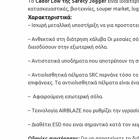
Το
Cador Low της Safety Jogger
είναι ιδιαίτε
κατασκευαστικές, βιοτεχνίες, souper market, logis
Χαρακτηριστικά:
–
Ισχυρή μεταλλική υποστήριξη να για
προστατε
– Ανθεκτικό στη διάτρηση χάλυβα
Οι μεσαίες σ
διεισδύσουν
στην εξωτερική σόλα.
– Αντιστατικά υποδήματα
που αποτρέπουν τη 
– Αντιολισθητικά πέλματα SRC
περνάνε τόσο το
επιφάνειες. Τα αντιολισθητικά πέλματα είναι έ
–
Αφαιρούμενη εσωτερική σόλα
.
– Τεχνολογία AIRBLAZE που ρυθμίζει την υγρασία
–
Διαθέτει ESD που ειναι σημαντικό κατά τον 
Οδηγίες συντήρησης:
Για να παρατείνετε τη δ