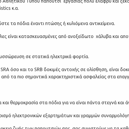
ρο Αθλητικού Τύπου παπούτσι εργασίας πολύ ελαφρύ και ξεκο
tics κ.α.
ύστε τα πόδια
έναντι πτώσης ή
κυλιόμενα αντικείμενα.
όλες είναι κατασκευασμένες από
ανοξείδωτο χάλυβα και
απο
συσσώρευση
σε
στατικά ηλεκτρικά φορτία
.
 SRA όσο και το SRB
δοκιμές αντοχής σε ολίσθηση, είναι
δοκ
να από τα πιο σημαντικά χαρακτηριστικά ασφαλείας στα επα
 και θερμοκρασία στα πόδια για να είναι πάντα στεγνά και ά
χειρισμό ηλεκτρονικών εξαρτημάτων και γραμμών συναρμολό
ιάρκεια ζωής των παπουτσιών σας, σας συνιστούμε να τα καθ