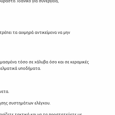
ύραστο. Ιδανικό για συνεργεία,
τρέπει
τα αιχμηρά αντικείμενα να μην
ιμασμένα τόσο σε χάλυβα όσο και σε
κεραμικές
γγελματικά υποδήματα.
νετα.
γησης συστημάτων ελέγχου.
αρίζετε τακτικά και να τα προστατεύετε με