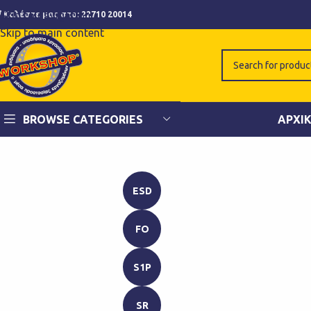
Skip to navigation
Καλέστε μας στο:
22710 20014
Skip to main content
BROWSE CATEGORIES
ΑΡΧΙ
ESD
FO
S1P
SR