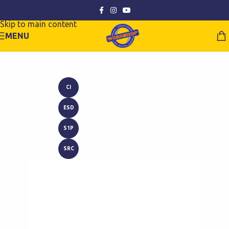
Skip to navigation
Skip to main content
MENU
CI
ESD
S1P
SRC