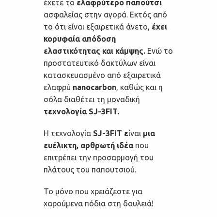
έχετε το
ελαφρύτερο παπούτσι
ασφαλείας στην αγορά. Εκτός από
το ότι είναι εξαιρετικά άνετο,
έχει
κορυφαία απόδοση
ελαστικότητας και κάμψης.
Ενώ το
προστατευτικό δακτύλων είναι
κατασκευασμένο από εξαιρετικά
ελαφρύ
nanocarbon
, καθώς και η
σόλα διαθέτει τη μοναδική
τεχνολογία SJ-3FIT.
Η τεχνολογία
SJ-3FIT ε
ίναι
μια
ευέλικτη, αρθρωτή ιδέα
που
επιτρέπει την προσαρμογή του
πλάτους του παπουτσιού.
Το μόνο που χρειάζεστε για
χαρούμενα πόδια στη δουλειά!