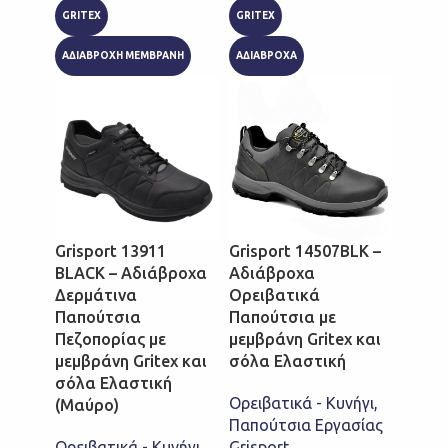
GRITEX
GRITEX
GRITE
ΑΔΙΑΒΡΟΧΗ ΜΕΜΒΡΑΝΗ
ΑΔΙΑΒΡΟΧΑ
Grisp
Ανατ
Grisport 13911
Grisport 14507BLK –
Παπο
BLACK – Αδιάβροχα
Αδιάβροχα
Ορειβ
Δερμάτινα
Ορειβατικά
μεμβρ
Παπούτσια
Παπούτσια με
σόλα 
Πεζοπορίας με
μεμβράνη Gritex και
μεμβράνη Gritex και
σόλα Ελαστική
Ορειβ
σόλα Ελαστική
Παπού
Ορειβατικά - Κυνήγι
,
(Μαύρο)
Grispo
Παπούτσια Εργασίας
€
70,0
Ορειβατικά - Κυνήγι
,
Grisport