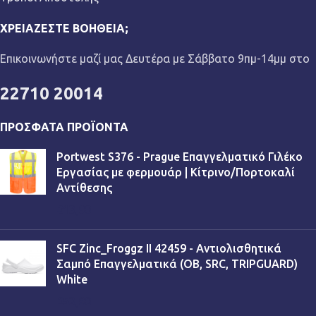
ΧΡΕΙΆΖΕΣΤΕ ΒΟΉΘΕΙΑ;
Επικοινωνήστε μαζί μας Δευτέρα με Σάββατο 9πμ-14μμ στο
22710 20014
ΠΡΌΣΦΑΤΑ ΠΡΟΪΌΝΤΑ
Portwest S376 - Prague Επαγγελματικό Γιλέκο
Εργασίας με φερμουάρ | Κίτρινο/Πορτοκαλί
Αντίθεσης
€
13,90
SFC Zinc_Froggz II 42459 - Αντιολισθητικά
Σαμπό Επαγγελματικά (OB, SRC, TRIPGUARD)
White
€
53,90