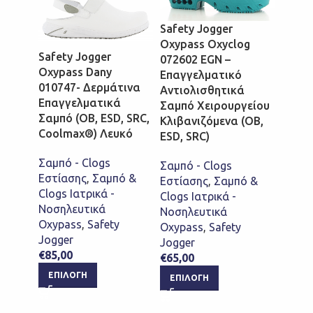
Safety Jogger
Oxypass Oxyclog
Safety Jogger
Safet
072602 EGN –
Oxypass Dany
Oxypa
Επαγγελματικό
010747- Δερμάτινα
07730
Αντιολισθητικά
Επαγγελματικά
Επαγ
Σαμπό Χειρουργείου
Σαμπό (OB, ESD, SRC,
Πλενό
Κλιβανιζόμενα (OB,
Coolmax®) Λευκό
Αντιο
ESD, SRC)
Σαμπό
Σαμπό - Clogs
Σαμπό - Clogs
Εστίασης
,
Σαμπό &
Σαμπό
Εστίασης
,
Σαμπό &
Clogs Ιατρικά -
Εστία
Clogs Ιατρικά -
Νοσηλευτικά
Clogs 
Νοσηλευτικά
Oxypass
,
Safety
Νοσηλ
Oxypass
,
Safety
Jogger
Oxypa
Jogger
€
85,00
Jogge
€
65,00
€
60,0
ΕΠΙΛΟΓΉ
ΕΠΙΛΟΓΉ
ΕΠΙ