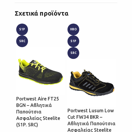
Σχετικά προϊόντα
S1P
HRO
HRO
SRC
S1P
S1P
SRC
SRC
Portwest Aire FT25
BGN – Αθλητικά
Portwest Lusum Low
Portw
Παπούτσια
Cut FW34 BKR –
Cut F
Ασφαλείας Steelite
Αθλητικά Παπούτσια
Αθλη
(S1P. SRC)
Ασφαλείας Steelite
Ασφαλ