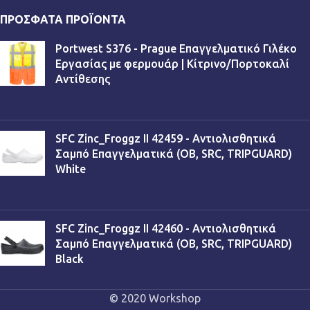
ΠΡΌΣΦΑΤΑ ΠΡΟΪΌΝΤΑ
Portwest S376 - Prague Επαγγελματικό Γιλέκο
Εργασίας με φερμουάρ | Κίτρινο/Πορτοκαλί
Αντίθεσης
€
13,90
SFC Zinc_Froggz II 42459 - Αντιολισθητικά
Σαμπό Επαγγελματικά (OB, SRC, TRIPGUARD)
White
€
53,90
SFC Zinc_Froggz II 42460 - Αντιολισθητικά
Σαμπό Επαγγελματικά (OB, SRC, TRIPGUARD)
Black
€
53,90
© 2020 Workshop