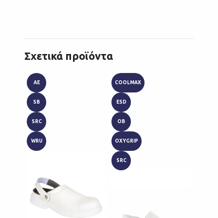
Σχετικά προϊόντα
AE
COOLMAX
ESD
SB
ESD
OB
SRC
OB
SRA
WRU
OXYGRIP
SRC
SRC