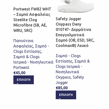
Portwest FW82 WHT
Safet
– Σαμπό Ασφαλείας
Oxypa
Safety Jogger
Steelite Clog
07220
Oxypass Dany
Microfibre (SB, AE,
Επαγγ
010747- Δερμάτινα
WRU, SRC)
Αντιο
Επαγγελματικά
Σαμπό
Σαμπό (OB, ESD, SRC,
Παπούτσια
Κλιβα
Coolmax®) Λευκό
Ασφαλείας
,
Σαμπό -
ESD S
Clogs Εστίασης
,
Σαμπό - Clogs
Σαμπό & Clogs
Σαμπό
Εστίασης
,
Σαμπό &
Ιατρικά - Νοσηλευτικά
Εστία
Clogs Ιατρικά -
Portwest
Clogs 
Νοσηλευτικά
€
45,00
Νοσηλ
Oxypass
,
Safety
Oxypa
ΕΠΙΛΟΓΉ
Jogger
Jogge
€
85,00
€
65,0
ΕΠΙΛΟΓΉ
ΕΠΙ