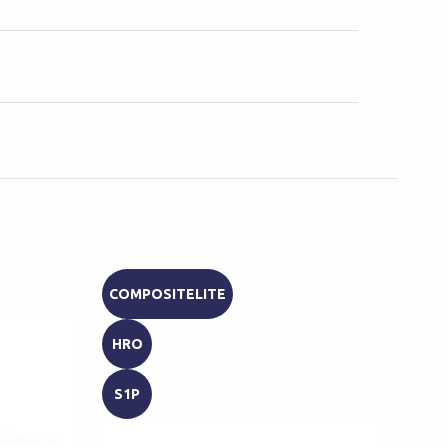
COMPOSITELITE
S1
HRO
SR
S1P