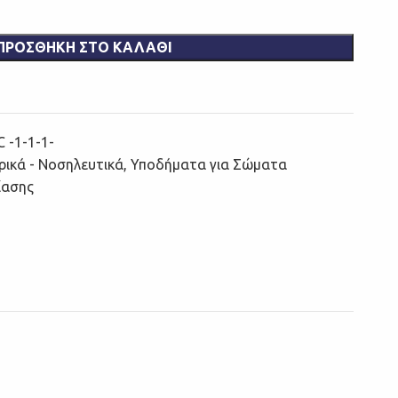
ΠΡΟΣΘΉΚΗ ΣΤΟ ΚΑΛΆΘΙ
 -1-1-1-
ρικά - Νοσηλευτικά
,
Υποδήματα για Σώματα
ίασης