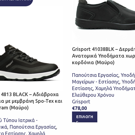
Grisport 41038BLK – Δερμά
Ανατομικά Υποδήματα χωρ
κορδόνια (Μαύρο)
Παπούτσια Εργασίας
,
Υποδ
Μαγείρων - Εστίασης
,
Υποδ
Εστίασης
,
Χαμηλά Υποδήμα
 14813 BLACK – Αδιάβροχα
Ελεύθερου Χρόνου
α με μεμβράνη Spo-Tex και
Grisport
ram (Μαύρο)
€
78,00
ΕΠΙΛΟΓΉ
 Τύπου Ιατρικά -
ικά
,
Παπούτσια Εργασίας
,
α Εστίασης
,
Χαμηλά