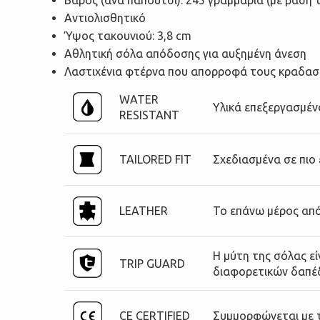
Αντιολισθητικό
Ύψος τακουνιού: 3,8 cm
Αθλητική σόλα απόδοσης για αυξημένη άνεση
Λαστιχένια φτέρνα που απορροφά τους κραδα
WATER
Υλικά επεξεργασμέν
RESISTANT
TAILORED FIT
Σχεδιασμένα σε πιο
LEATHER
Το επάνω μέρος από
Η μύτη της σόλας ε
TRIP GUARD
διαφορετικών δαπέδω
CE CERTIFIED
Συμμορφώνεται με τι