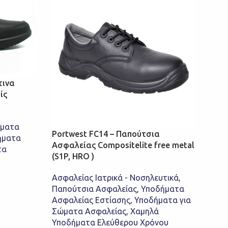
τινα
ίς
Port
Παπο
ήματα
Brog
Portwest FC14 – Παπούτσια
ήματα
ποιό
Ασφαλείας Compositelite free metal
τα
(S1P, HRO )
Ασφα
Παπ
Ασφαλείας Ιατρικά - Νοσηλευτικά
,
Ασφα
Παπούτσια Ασφαλείας
,
Υποδήματα
Σώμ
Ασφαλείας Εστίασης
,
Υποδήματα για
Port
Σώματα Ασφαλείας
,
Χαμηλά
€
95,
Υποδήματα Ελεύθερου Χρόνου