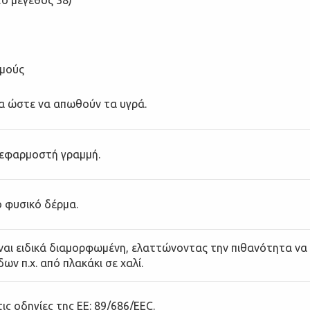
σμούς
α ώστε να απωθούν τα υγρά.
 εφαρμοστή γραμμή.
 φυσικό δέρμα.
ίναι ειδικά διαμορφωμένη, ελαττώνοντας την πιθανότητα ν
ν π.χ. από πλακάκι σε χαλί.
ς οδηγίες της ΕΕ: 89/686/EEC.