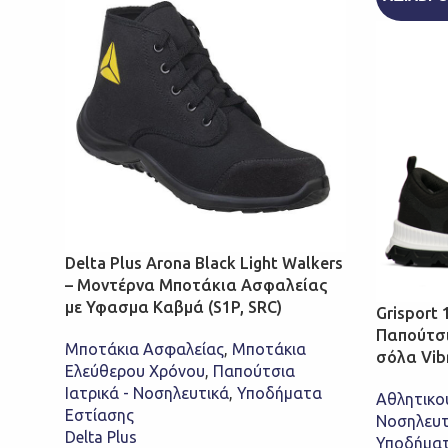
Delta Plus Arona Black Light Walkers
– Μοντέρνα Μποτάκια Ασφαλείας
με Υφασμα Καβμά (S1P, SRC)
Grisport
Παπούτσι
Μποτάκια Ασφαλείας
,
Μποτάκια
σόλα Vib
Ελεύθερου Χρόνου
,
Παπούτσια
Ιατρικά - Νοσηλευτικά
,
Υποδήματα
Αθλητικού
Εστίασης
Νοσηλευτ
Delta Plus
Υποδήματ