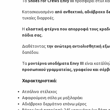
Το
Shoes for Crews Envy III
προσφέρει στυλ και
Κατασκευασμένο
από ανθεκτικό, αδιάβροχο δ
τυχαίες διαρροές.
Η
ελαστική φτέρνα που απορροφά τους κρα
πόδια σας.
Διαθέτοντας
την ανώτερη αντιολισθητική εξωτ
δαπέδου.
Τα
μοντέρνα υποδήματα Envy III
είναι κατάλλη
προσωπικού γραμματείας, γραφείου και σέρβι
Χαρακτηριστικά:
Ατσάλινο στέλεχος
Αφαιρούμενη σόλα με μαξιλαράκι
Αδιάβροχο δερμάτινο επάνω μέρος
Βάρος (ανά παπούτσι): 245 γραμμάρια (με βάση 