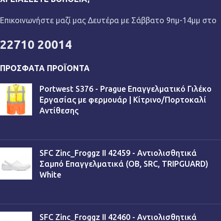
Επικοινωνήστε μαζί μας Δευτέρα με Σάββατο 9πμ-14μμ στο
22710 20014
ΠΡΌΣΦΑΤΑ ΠΡΟΪΌΝΤΑ
Portwest S376 - Prague Επαγγελματικό Γιλέκο
Εργασίας με φερμουάρ | Κίτρινο/Πορτοκαλί
Αντίθεσης
€
13,90
SFC Zinc_Froggz II 42459 - Αντιολισθητικά
Σαμπό Επαγγελματικά (OB, SRC, TRIPGUARD)
White
€
53,90
SFC Zinc_Froggz II 42460 - Αντιολισθητικά