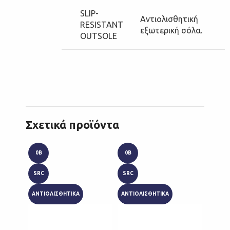
SLIP-
Αντιολισθητική
RESISTANT
εξωτερική σόλα.
OUTSOLE
Σχετικά προϊόντα
0B
0B
COOL
SRC
SRC
ESD
ΑΝΤΙΟΛΙΣΘΗΤΙΚΑ
ΑΝΤΙΟΛΙΣΘΗΤΙΚΑ
OXYGR
SRC