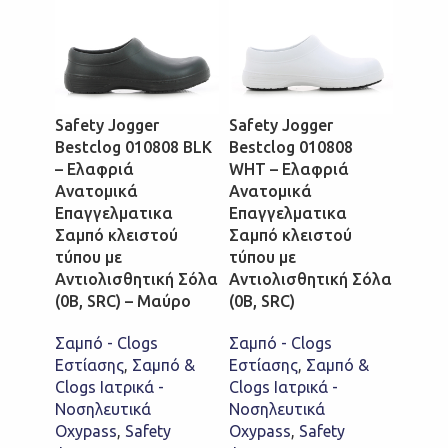
Safety Jogger
Safety Jogger
Bestclog 010808 BLK
Bestclog 010808
Safet
– Ελαφριά
WHT – Ελαφριά
Oxypa
Ανατομικά
Ανατομικά
01074
Επαγγελματικα
Επαγγελματικα
Επαγ
Σαμπό κλειστού
Σαμπό κλειστού
Σαμπό
τύπου με
τύπου με
Coolm
Αντιολισθητική Σόλα
Αντιολισθητική Σόλα
(0B, SRC) – Μαύρο
(0B, SRC)
Σαμπό
Εστία
Σαμπό - Clogs
Σαμπό - Clogs
Clogs 
Εστίασης
,
Σαμπό &
Εστίασης
,
Σαμπό &
Νοσηλ
Clogs Ιατρικά -
Clogs Ιατρικά -
Oxypa
Νοσηλευτικά
Νοσηλευτικά
Jogge
Oxypass
,
Safety
Oxypass
,
Safety