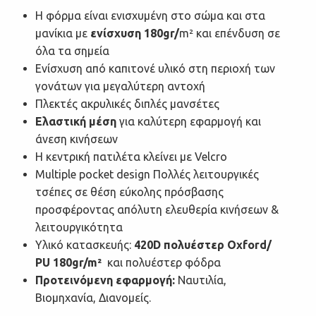
Η φόρμα είναι ενισχυμένη στο σώμα και στα
μανίκια με
ενίσχυση 180gr/
m² και επένδυση σε
όλα τα σημεία
Ενίσχυση από καπιτονέ υλικό στη περιοχή των
γονάτων για μεγαλύτερη αντοχή
Πλεκτές ακρυλικές διπλές μανσέτες
Ελαστική μέση
για καλύτερη εφαρμογή και
άνεση κινήσεων
Η κεντρική πατιλέτα κλείνει με Velcro
Multiple pocket design Πολλές λειτουργικές
τσέπες σε θέση εύκολης πρόσβασης
προσφέροντας απόλυτη ελευθερία κινήσεων &
λειτουργικότητα
Υλικό κατασκευής:
420D πολυέστερ Oxford/
PU 180gr/m²
και πολυέστερ φόδρα
Προτεινόμενη εφαρμογή:
Ναυτιλία,
Βιομηχανία, Διανομείς.