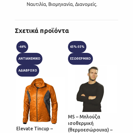
Ναυτιλία, Βιομηχανία, Διανομείς.
Σχετικά προϊόντα
-44%
65%-35%
65%-3
ANTIANEMIKO
ΕΣΩΘΕΡΜΙΚΟ
ΕΣΩΘΕ
ΑΔΙΑΒΡΟΧΟ
MS – Μπλούζα
MS – 
ισοθερμική
ισοθε
Elevate Tincup –
(θερμοεσώρουχα) –
(θερμ