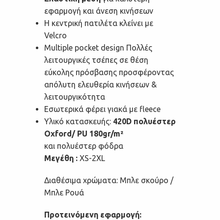
εφαρμογή και άνεση κινήσεων
Η κεντρική πατιλέτα κλείνει με
Velcro
Multiple pocket design Πολλές
λειτουργικές τσέπες σε θέση
εύκολης πρόσβασης προσφέροντας
απόλυτη ελευθερία κινήσεων &
λειτουργικότητα
Εσωτερικά φέρει γιακά με fleece
Υλικό κατασκευής:
420D πολυέστερ
Oxford/ PU 180gr/m²
και πολυέστερ φόδρα
Μεγέθη :
XS-2XL
Διαθέσιμα χρώματα: Μπλε σκούρο /
Μπλε Ρουά
Προτεινόμενη εφαρμογή: