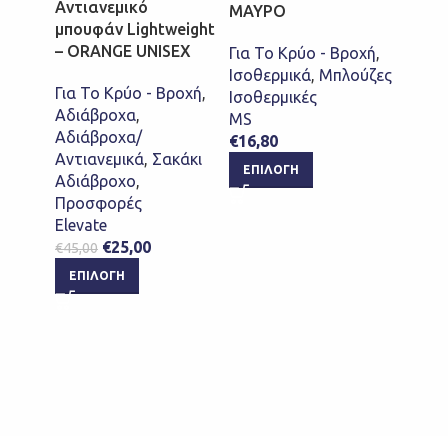
Αντιανεμικό
ΜΑΥΡΟ
ΜΑΥ
μπουφάν Lightweight
– ORANGE UNISEX
Για Το Κρύο - Βροχή
,
Για Τ
Ισοθερμικά
,
Μπλούζες
Ισοθε
Για Το Κρύο - Βροχή
,
Ισοθερμικές
Παντε
Αδιάβροχα
,
MS
Ισοθε
Αδιάβροχα/
€
16,80
MS
Αντιανεμικά
,
Σακάκι
€
16,8
ΕΠΙΛΟΓΉ
Αδιάβροχο
,
ΕΠΙ
Προσφορές
Elevate
€
25,00
€
45,00
ΕΠΙΛΟΓΉ