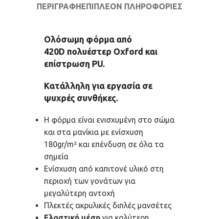
ΠΕΡΙΓΡΑΦΉ
ΕΠΙΠΛΈΟΝ ΠΛΗΡΟΦΟΡΊΕΣ
Ολόσωμη φόρμα από
420D πολυέστερ Oxford και
επίστρωση PU.
Κατάλληλη για εργασία σε
ψυχρές συνθήκες.
Η φόρμα είναι ενισχυμένη στο σώμα
και στα μανίκια με ενίσχυση
180gr/m² και επένδυση σε όλα τα
σημεία
Ενίσχυση από καπιτονέ υλικό στη
περιοχή των γονάτων για
μεγαλύτερη αντοχή
Πλεκτές ακρυλικές διπλές μανσέτες
Ελαστική μέση
για καλύτερη