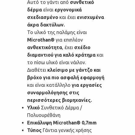
Αυτό το γάντι από
συνθετικό
δέρμα
είναι
εργονομικά
σχεδιασμένο
και έχει
ενισχυμένα
άκρα δακτύλων.
Το υλικό της παλάμης είναι
Microthan®
για επιπλέον
ανθεκτικότητα
, έχει
σχέδιο
διαμαντιού για καλό κράτημα
και
το πίσω υλικό είναι νάιλον.
Διαθέτει
κλείσιμο με γάντζο και
βρόχο για πιο ασφαλή εφαρμογή
και είναι κατάλληλο
για εργασίες
συναρμολόγησης στις
περισσότερες βιομηχανίες.
Υλικό
Συνθετικό Δέρμα /
Πολυουρέθάνη
Επικάλυψη
Microthan® 0,7mm
Τύπος
Γάντια γενικής χρήσης