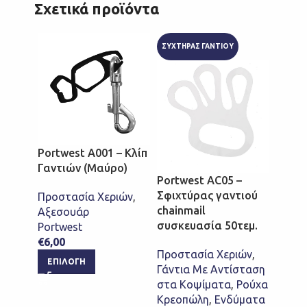
Σχετικά προϊόντα
ΣΥΧΤΗΡΑΣ ΓΑΝΤΙΟΥ
CUT R
Portwest A001 – Κλίπ
Γαντιών (Μαύρο)
Portwest AC05 –
Safet
Σφιχτύρας γαντιού
4X43C
Προστασία Χεριών
,
chainmail
γάντι
Αξεσουάρ
συσκευασία 50τεμ.
πολυα
Portwest
υψηλή
€
6,00
Προστασία Χεριών
,
δυνα
ΕΠΙΛΟΓΉ
Γάντια Με Αντίσταση
(Γκρί)
στα Κοψίματα
,
Ρούχα
Κρεοπώλη
,
Ενδύματα
Προστ