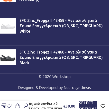
€
13,90
SFC Zinc_Froggz II 42459 - Αντιολισθητικά
Σαμπό Επαγγελματικά (OB, SRC, TRIPGUARD)
White
€
53,90
SFC Zinc_Froggz II 42460 - Αντιολισθητικά
Σαμπό Επαγγελματικά (OB, SRC, TRIPGUARD)
Black
€
53,90
© 2020 Workshop
Designed & Developed by
Neurosynthesis
Tegera PRO 9120 – Μηχανικά
Γάντια Εργασίας εξαιρετικής
SELECT
ποιότητας από συνθετικό
€
30,00
δέρμα με ενισχυση στα άκρα