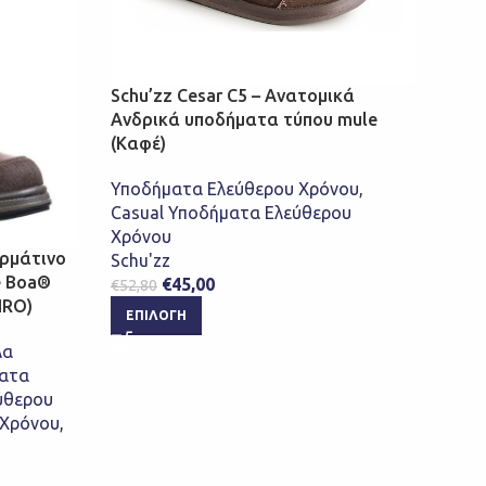
Schu’zz Cesar C5 – Ανατομικά
Ανδρικά υποδήματα τύπου mule
(Καφέ)
SFC 
Αδι
Υποδήματα Ελεύθερου Χρόνου
,
Υποδ
Casual Υποδήματα Ελεύθερου
Χρόνου
Υποδ
ερμάτινο
Schu'zz
Υποδ
e Boa®
€
45,00
€
52,80
Shoe
HRO)
€
92,
ΕΠΙΛΟΓΉ
ΕΠ
λα
ματα
ύθερου
 Χρόνου
,