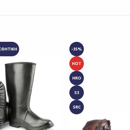
ΣΘΗΤΙΚΗ
-35%
HOT
HRO
S3
SRC