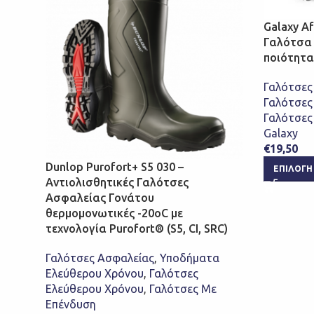
Galaxy Af
Γαλότσα 
ποιότητα
Γαλότσες
Γαλότσες
Γαλότσες
Galaxy
€
19,50
Dunlop Purofort+ S5 030 –
ΕΠΙΛΟΓΉ
Αντιολισθητικές Γαλότσες
Ασφαλείας Γονάτου
θερμομονωτικές -20οC με
τεχνολογία Purofort® (S5, CI, SRC)
Γαλότσες Ασφαλείας
,
Υποδήματα
Ελεύθερου Χρόνου
,
Γαλότσες
Ελεύθερου Χρόνου
,
Γαλότσες Με
Επένδυση