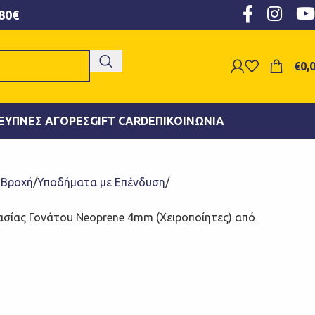
80€
€
0,
ΞΥΠΝΕΣ ΑΓΟΡΈΣ
GIFT CARD
ΕΠΙΚΟΙΝΩΝΊΑ
- Βροχή
Υποδήματα με Επένδυση
γασίας Γονάτου Neoprene 4mm (Χειροποίητες) από