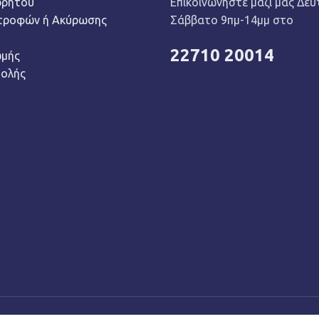
ρρήτου
Επικοινωνήστε μαζί μας Δευ
στροφών ή Ακύρωσης
Σάββατο 9πμ-14μμ στο
22710 20014
ωμής
τολής