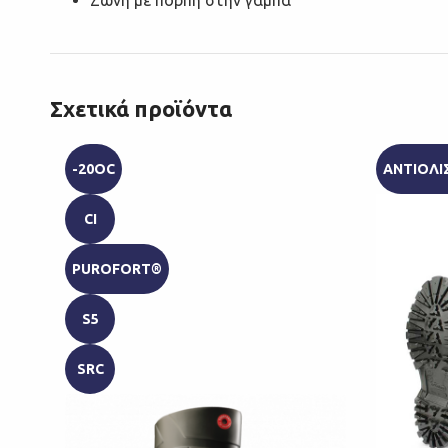
Ζώνη με πόρπη στην γάμπα
Σχετικά προϊόντα
-20ΟC
ΑΝΤΙΟΛΙ
CI
PUROFORT®
S5
SRC