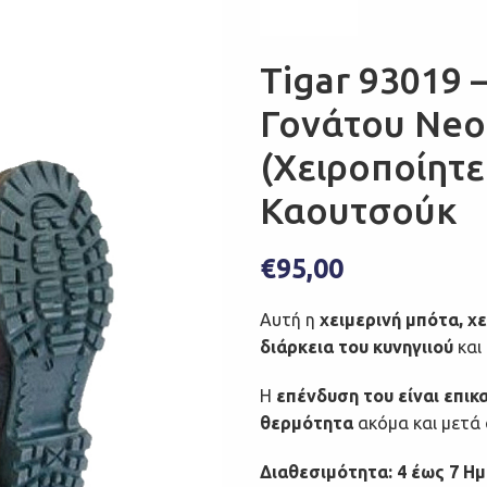
Tigar 93019 
Γονάτου Ne
(Χειροποίητ
Καουτσούκ
€
95,00
Αυτή η
χειμερινή μπότα, χε
διάρκεια του κυνηγιιού
και
Η
επένδυση του είναι επικ
θερμότητα
ακόμα και μετά 
Διαθεσιμότητα: 4 έως 7 Η