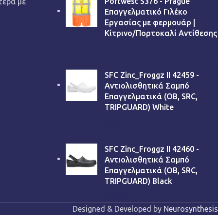
Portwest S376 - Prague
τέρα με
Επαγγελματικό Γιλέκο
Εργασίας με φερμουάρ |
Κίτρινο/Πορτοκαλί Αντίθεσης
€
13,90
SFC Zinc_Froggz II 42459 -
Αντιολισθητικά Σαμπό
Επαγγελματικά (OB, SRC,
TRIPGUARD) White
€
53,90
SFC Zinc_Froggz II 42460 -
Αντιολισθητικά Σαμπό
Επαγγελματικά (OB, SRC,
TRIPGUARD) Black
€
53,90
Designed & Developed by
Neurosynthesis