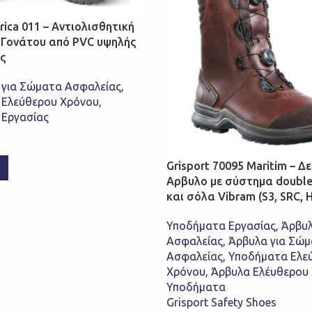
rica 011 – Αντιολισθητική
Γονάτου από PVC υψηλής
ς
 για Σώματα Ασφαλείας
,
 Ελεύθερου Χρόνου
,
 Εργασίας
Grisport 70095 Maritim – Δ
Αρβυλο με σύστημα doubl
και σόλα Vibram (S3, SRC, 
Υποδήματα Εργασίας
,
Άρβυ
Ασφαλείας
,
Άρβυλα για Σώ
Ασφαλείας
,
Υποδήματα Ελε
Χρόνου
,
Άρβυλα Ελέυθερου
Υποδήματα
Grisport Safety Shoes