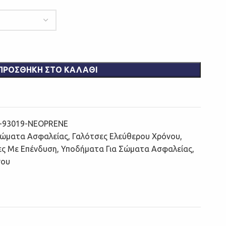
ΠΡΟΣΘΉΚΗ ΣΤΟ ΚΑΛΆΘΙ
-93019-NEOPRENE
Σώματα Ασφαλείας
,
Γαλότσες Ελεύθερου Χρόνου
,
ες Με Επένδυση
,
Υποδήματα Για Σώματα Ασφαλείας
,
νου