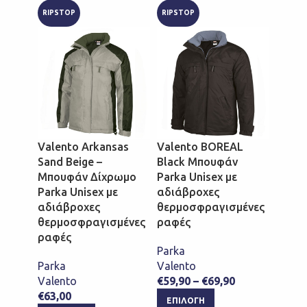
RIPSTOP
RIPSTOP
RIPST
Valento Arkansas
Valento BOREAL
Valen
Sand Beige –
Black Μπουφάν
Brow
Μπουφάν Δίχρωμο
Parka Unisex με
Parka
Parka Unisex με
αδιάβροχες
αδιά
αδιάβροχες
θερμοσφραγισμένες
θερμ
θερμοσφραγισμένες
ραφές
ραφέ
ραφές
Parka
Parka
Parka
Valento
Valen
Valento
€
59,90
–
€
69,90
€
59,9
€
63,00
ΕΠΙΛΟΓΉ
ΕΠΙ