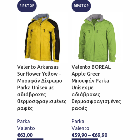
RIPSTOP
RIPSTOP
RIPST
Valento Arkansas
Valento BOREAL
Valen
Sunflower Yellow –
Apple Green
Blac
Μπουφάν Δίχρωμο
Μπουφάν Parka
Parka
Parka Unisex με
Unisex με
αδιά
αδιάβροχες
αδιάβροχες
θερμ
θερμοσφραγισμένες
θερμοσφραγισμένες
ραφέ
ραφές
ραφές
Parka
Parka
Parka
Valen
Valento
Valento
€
59,9
€
63,00
€
59,90
–
€
69,90
ΕΠΙ