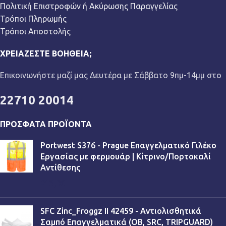
Πολιτική Επιστροφών ή Ακύρωσης Παραγγελίας
Τρόποι Πληρωμής
Τρόποι Αποστολής
ΧΡΕΙΆΖΕΣΤΕ ΒΟΉΘΕΙΑ;
Επικοινωνήστε μαζί μας Δευτέρα με Σάββατο 9πμ-14μμ στο
22710 20014
ΠΡΌΣΦΑΤΑ ΠΡΟΪΌΝΤΑ
Portwest S376 - Prague Επαγγελματικό Γιλέκο
Εργασίας με φερμουάρ | Κίτρινο/Πορτοκαλί
Αντίθεσης
€
13,90
SFC Zinc_Froggz II 42459 - Αντιολισθητικά
Σαμπό Επαγγελματικά (OB, SRC, TRIPGUARD)