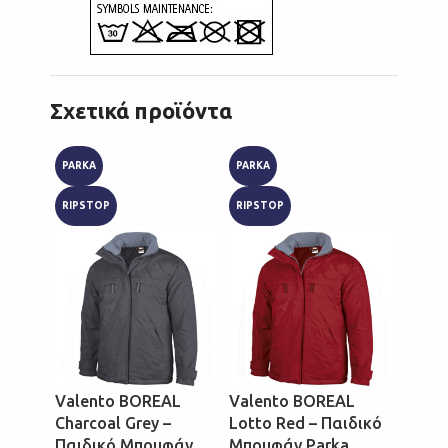
Σχετικά προϊόντα
PARKA
PARKA
PARKA
RIPSTOP
RIPSTOP
RIPST
Valento BOREAL
Valento BOREAL
Valen
Charcoal Grey –
Lotto Red – Παιδικό
Orion
Παιδικό Μπουφάν
Μπουφάν Parka
Παιδ