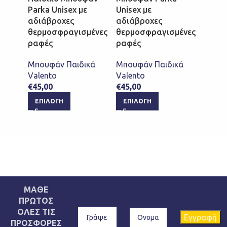
Parka Unisex με
Unisex με
Parka
αδιάβροχες
αδιάβροχες
αδιά
θερμοσφραγισμένες
θερμοσφραγισμένες
θερμ
ραφές
ραφές
ραφέ
Μπουφάν Παιδικά
Μπουφάν Παιδικά
Μπουφ
Valento
Valento
Valen
€
45,00
€
45,00
€
45,0
ΕΠΙΛΟΓΉ
ΕΠΙΛΟΓΉ
ΕΠΙ
ΜΑΘΕ
ΠΡΩΤΟΣ
ΟΛΕΣ ΤΙΣ
ΠΡΟΣΦΟΡΕΣ