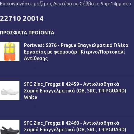
Επικοινωνήστε μαζί μας Δευτέρα με Σάββατο 9πμ-14μμ στο
22710 20014
ΠΡΌΣΦΑΤΑ ΠΡΟΪΌΝΤΑ
Portwest S376 - Prague Επαγγελματικό Γιλέκο
Εργασίας με φερμουάρ | Κίτρινο/Πορτοκαλί
Αντίθεσης
€
13,90
SFC Zinc_Froggz II 42459 - Αντιολισθητικά
Σαμπό Επαγγελματικά (OB, SRC, TRIPGUARD)
White
€
53,90
SFC Zinc_Froggz II 42460 - Αντιολισθητικά
Σαμπό Επαγγελματικά (OB, SRC, TRIPGUARD)