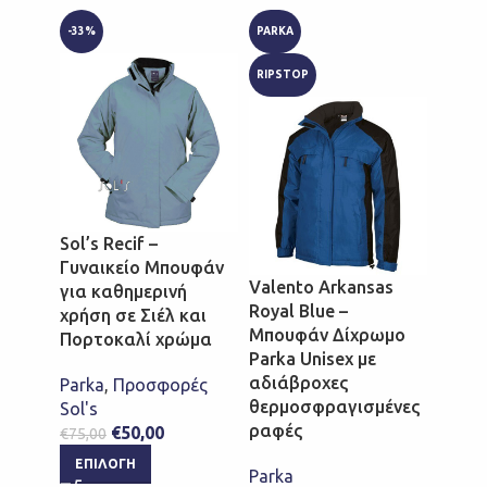
-33%
PARKA
PARKA
RIPSTOP
RIPST
Sol’s Recif –
Γυναικείο Μπουφάν
Valento Arkansas
Valen
για καθημερινή
Royal Blue –
Sunfl
χρήση σε Σιέλ και
Μπουφάν Δίχρωμο
Μπου
Πορτοκαλί χρώμα
Parka Unisex με
Parka
αδιάβροχες
αδιά
Parka
,
Προσφορές
θερμοσφραγισμένες
θερμ
Sol's
ραφές
ραφέ
€
50,00
€
75,00
ΕΠΙΛΟΓΉ
Parka
Parka