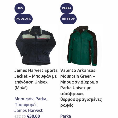
-40%
PARKA
PARKA
HOOLOFIL
RIPSTOP
RIPST
James Harvest Sports
Valento Arkansas
Valen
Jacket – Μπουφάν με
Mountain Green –
Grape
επένδυση Unisex
Μπουφάν Δίχρωμο
Μπου
(Μπλέ)
Parka Unisex με
Unise
αδιάβροχες
αδιά
Μπουφάν
,
Parka
,
θερμοσφραγισμένες
θερμ
Προσφορές
ραφές
ραφέ
James Harvest
€
50,00
Parka
Parka
€
82,80