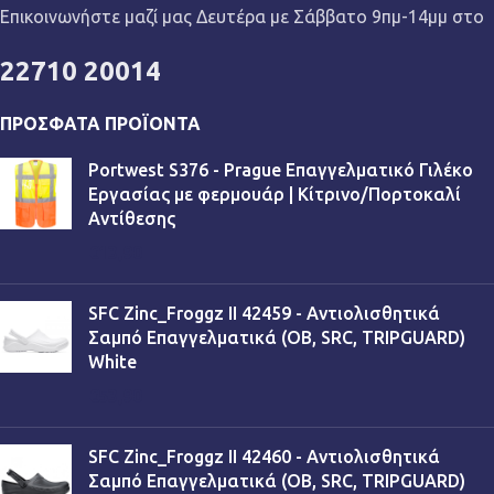
Επικοινωνήστε μαζί μας Δευτέρα με Σάββατο 9πμ-14μμ στο
22710 20014
ΠΡΌΣΦΑΤΑ ΠΡΟΪΌΝΤΑ
Portwest S376 - Prague Επαγγελματικό Γιλέκο
Εργασίας με φερμουάρ | Κίτρινο/Πορτοκαλί
Αντίθεσης
€
13,90
SFC Zinc_Froggz II 42459 - Αντιολισθητικά
Σαμπό Επαγγελματικά (OB, SRC, TRIPGUARD)
White
€
53,90
SFC Zinc_Froggz II 42460 - Αντιολισθητικά
Σαμπό Επαγγελματικά (OB, SRC, TRIPGUARD)