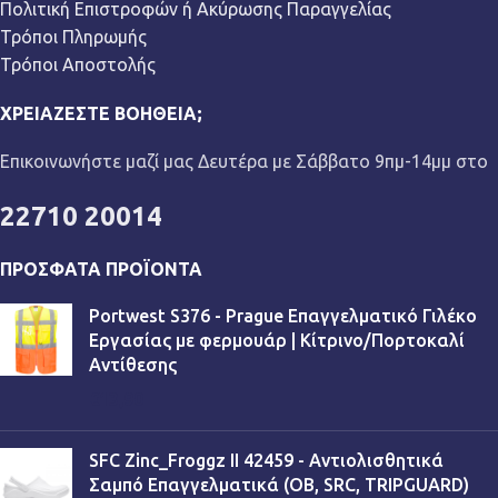
Πολιτική Επιστροφών ή Ακύρωσης Παραγγελίας
Τρόποι Πληρωμής
Τρόποι Αποστολής
ΧΡΕΙΆΖΕΣΤΕ ΒΟΉΘΕΙΑ;
Επικοινωνήστε μαζί μας Δευτέρα με Σάββατο 9πμ-14μμ στο
22710 20014
ΠΡΌΣΦΑΤΑ ΠΡΟΪΌΝΤΑ
Portwest S376 - Prague Επαγγελματικό Γιλέκο
Εργασίας με φερμουάρ | Κίτρινο/Πορτοκαλί
Αντίθεσης
€
13,90
SFC Zinc_Froggz II 42459 - Αντιολισθητικά
Σαμπό Επαγγελματικά (OB, SRC, TRIPGUARD)