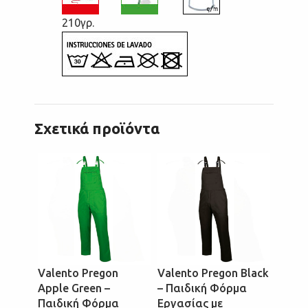
210γρ.
Σχετικά προϊόντα
Valento Pregon
Valento Pregon Black
Valen
Apple Green –
– Παιδική Φόρμα
Red –
Παιδική Φόρμα
Εργασίας με
Εργασ