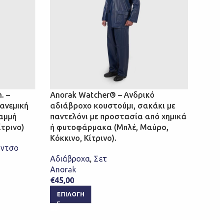
Gala
παν
Για 
Καπα
. –
Anorak Watcher® – Ανδρικό
Gala
ιανεμική
αδιάβροχο κουστούμι, σακάκι με
€
19,
αμμή
παντελόνι με προστασία από χημικά
ΕΠ
ίτρινο)
ή φυτοφάρμακα (Μπλέ, Μαύρο,
Κόκκινο, Κίτρινο).
όντσο
Αδιάβροχα
,
Σετ
Anorak
€
45,00
ΕΠΙΛΟΓΉ