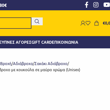
80€
€
0,
ΞΥΠΝΕΣ ΑΓΟΡΈΣ
GIFT CARD
ΕΠΙΚΟΙΝΩΝΊΑ
- Βροχή
Αδιάβροχα
Σακάκι Αδιάβροχο
βροχο με κουκούλα σε μαύρο χρώμα (Unisex)