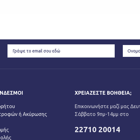
ΎΝΔΕΣΜΟΙ
ΧΡΕΙΆΖΕΣΤΕ ΒΟΉΘΕΙΑ;
ρρήτου
Επικοινωνήστε μαζί μας Δευ
στροφών ή Ακύρωσης
Σάββατο 9πμ-14μμ στο
22710 20014
ωμής
τολής