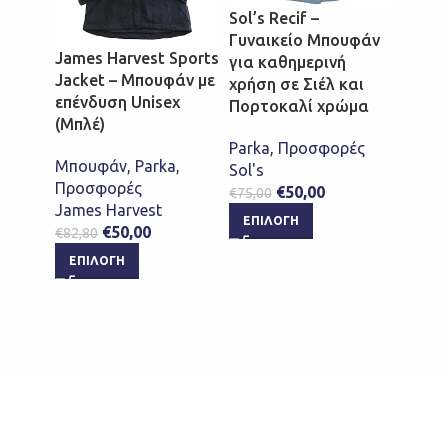
Sol’s Recif –
Γυναικείο Μπουφάν
James Harvest Sports
Valen
για καθημερινή
Jacket – Μπουφάν με
Red 
χρήση σε Σιέλ και
επένδυση Unisex
Δίχρω
Πορτοκαλί χρώμα
(Μπλέ)
Unise
αδιά
Parka
,
Προσφορές
Μπουφάν
,
Parka
,
θερμ
Sol's
Προσφορές
ραφέ
€
50,00
€
75,00
James Harvest
ΕΠΙΛΟΓΉ
€
50,00
Parka
€
82,80
Valen
ΕΠΙΛΟΓΉ
€
63,0
ΕΠΙ