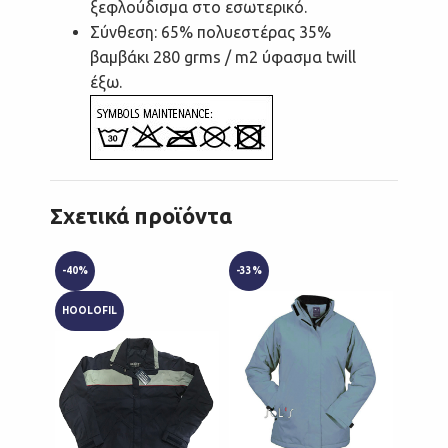
ξεφλούδισμα στο εσωτερικό.
Σύνθεση:
65% πολυεστέρας 35%
βαμβάκι 280 grms / m2 ύφασμα twill
έξω.
Σχετικά προϊόντα
-40%
-33%
PARKA
HOOLOFIL
RIPST