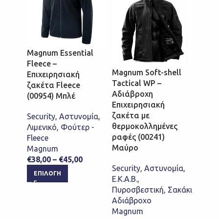
Magnum Essential
Fleece –
Magnum Soft-shell
Επιχειρησιακή
Tactical WP –
ζακέτα Fleece
Mrk P
Αδιάβροχη
(00954) Μπλέ
Υπηρ
Επιχειρησιακή
παντε
ζακέτα με
Security
,
Αστυνομία
,
Tacti
θερμοκολλημένες
Λιμενικό
,
Φούτερ -
ραφές (00241)
Fleece
Σώμα
Μαύρο
Magnum
Securi
€
38,00
–
€
45,00
Ε.Κ.Α.
Security
,
Αστυνομία
,
ΕΠΙΛΟΓΉ
Παντε
Ε.Κ.Α.Β.
,
Πυροσ
Πυροσβεστική
,
Σακάκι
Ενδύ
Αδιάβροχο
Mrk
Magnum