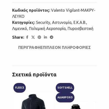
Κωδικός προϊόντος:
Valento Vigilant-ΜΑΚΡΥ-
ΛΕΥΚΟ
Κατηγορίες:
Security
,
Αστυνομία
,
Ε.Κ.Α.Β.
,
Λιμενικό
,
Πολεμική Αεροπορία
,
Πυροσβεστική
Share:
ΠΕΡΙΓΡΑΦΉ
ΕΠΙΠΛΈΟΝ ΠΛΗΡΟΦΟΡΊΕΣ
Σχετικά προϊόντα
FLEECE
SOFTSHELL
65%-3
ΑΔΙΑΒΡΟΧΟ
BDU
RIPST